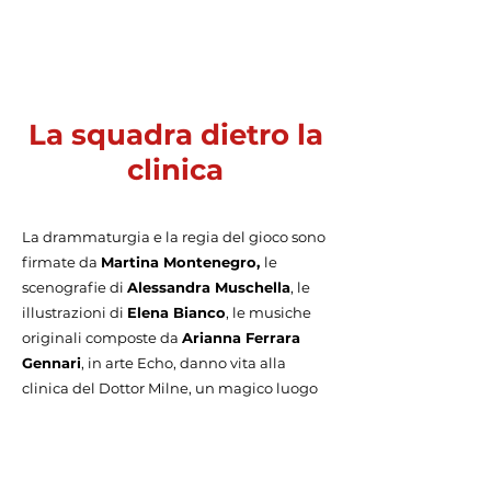
La squadra dietro la
clinica
La drammaturgia e la regia del gioco sono
firmate da
Martina Montenegro,
le
scenografie di
Alessandra Muschella
, le
illustrazioni di
Elena Bianco
, le musiche
originali composte da
Arianna Ferrara
Gennari
, in arte Echo, danno vita alla
clinica del Dottor Milne, un magico luogo
dove bambole di pezza un
po’ scucite, trottole rotte, peluche strappati
e marionette dai fili spezzati cercano cura
e riparo.